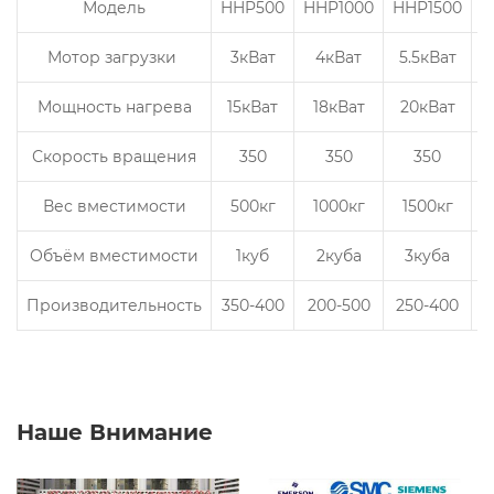
Модель
HHP500
HHP1000
HHP1500
H
Мотор загрузки
3кВат
4кВат
5.5кВат
Мощность нагрева
15кВат
18кВат
20кВат
Скорость вращения
350
350
350
Вес вместимости
500кг
1000кг
1500кг
Объём вместимости
1куб
2куба
3куба
Производительность
350-400
200-500
250-400
Наше Внимание