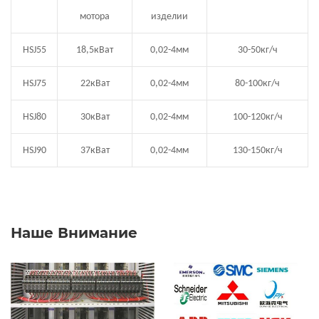
мотора
изделии
HSJ
5
5
18,5кВат
0,02-4мм
30-50кг/ч
HSJ75
22кВат
0,02-4мм
80-100
кг/ч
HSJ80
30кВат
0,02-4мм
100-120кг/ч
HSJ90
37кВат
0,02-4мм
130-150кг/ч
Наше Внимание