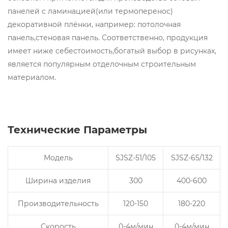
панелей с ламинацией(или термоперенос)
декоративной плёнки, например: потолочная
панель,стеновая панель. Соответственно, продукция
имеет ниже себестоимость,богатый выбор в рисунках,
является популярным отделочным строительным
материалом.
Технические Параметры
Модель
SJSZ-51/105
SJSZ-65/132
Ширина изделия
300
400-600
Производительность
120-150
180-220
Скорость
0-4м/мин
0-4м/мин